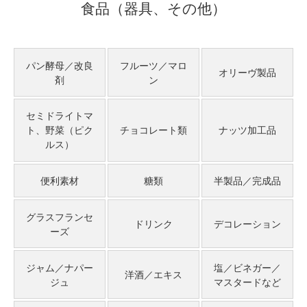
食品（器具、その他）
パン酵母／改良
フルーツ／マロ
オリーヴ製品
剤
ン
セミドライトマ
ト、野菜（ピク
チョコレート類
ナッツ加工品
ルス）
便利素材
糖類
半製品／完成品
グラスフランセ
ドリンク
デコレーション
ーズ
ジャム／ナパー
塩／ビネガー／
洋酒／エキス
ジュ
マスタードなど