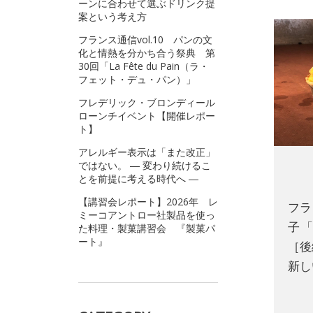
ーンに合わせて選ぶドリンク提
案という考え方
フランス通信vol.10 パンの文
化と情熱を分かち合う祭典 第
30回「La Fête du Pain（ラ・
フェット・デュ・パン）」
フレデリック・ブロンディール
ローンチイベント【開催レポー
ト】
アレルギー表示は「また改正」
ではない。 ― 変わり続けるこ
とを前提に考える時代へ ―
【講習会レポート】2026年 レ
フラ
ミーコアントロー社製品を使っ
子 
た料理・製菓講習会 『製菓パ
ート』
［後
新し