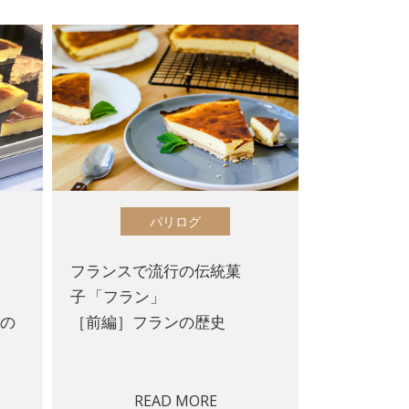
パリログ
フランスで流行の伝統菓
子 「フラン」
この
［前編］フランの歴史
READ MORE