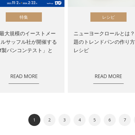
特集
レシピ
最大規模のイーストメー
ニューヨークロールとは
 ルサッフル社が開催する
題のトレンドパンの作り
af製パンコンテスト」と
レシピ
READ MORE
READ MORE
1
2
3
4
5
6
7