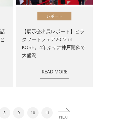
レポート
？話
【展示会出展レポート】ヒラ
方と
タフードフェア2023 in
KOBE。4年ぶりに神戸開催で
大盛況
READ MORE
8
9
10
11
NEXT