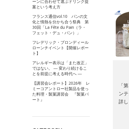
ーンに合わせて選ぶドリンク提
案という考え方
フランス通信vol.10 パンの文
化と情熱を分かち合う祭典 第
30回「La Fête du Pain（ラ・
フェット・デュ・パン）」
フレデリック・ブロンディール
ローンチイベント【開催レポー
ト】
アレルギー表示は「また改正」
ではない。 ― 変わり続けるこ
とを前提に考える時代へ ―
【講習会レポート】2026年 レ
「第
ミーコアントロー社製品を使っ
ンテ
た料理・製菓講習会 『製菓パ
ート』
詳し