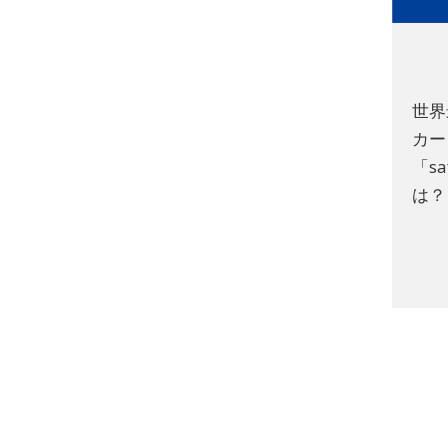
世界
カー
「s
は？