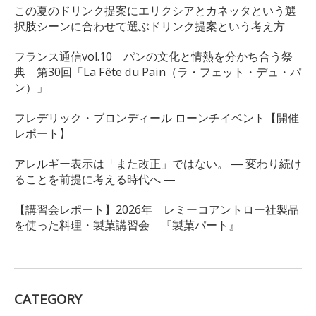
この夏のドリンク提案にエリクシアとカネッタという選
択肢シーンに合わせて選ぶドリンク提案という考え方
フランス通信vol.10 パンの文化と情熱を分かち合う祭
典 第30回「La Fête du Pain（ラ・フェット・デュ・パ
ン）」
フレデリック・ブロンディール ローンチイベント【開催
レポート】
アレルギー表示は「また改正」ではない。 ― 変わり続け
ることを前提に考える時代へ ―
【講習会レポート】2026年 レミーコアントロー社製品
を使った料理・製菓講習会 『製菓パート』
CATEGORY